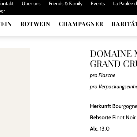
Kontakt
Über uns
Friends & Family
Events
La Paulée 
ber
EIN
ROTWEIN
CHAMPAGNER
RARITÄ
DOMAINE 
GRAND CRU
pro Flasche
pro Verpackungseinhe
Herkunft
​ Bourgogne
Rebsorte
​ Pinot Noir
Alc.
​ 13.0