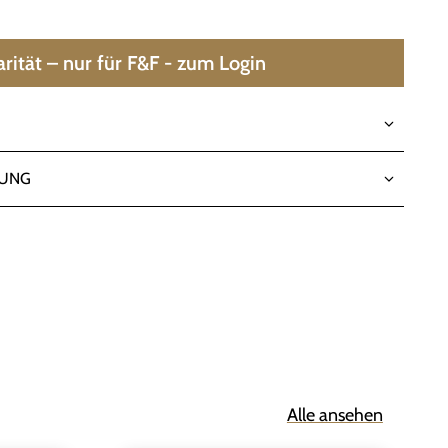
arität – nur für F&F - zum Login
LUNG
Alle ansehen